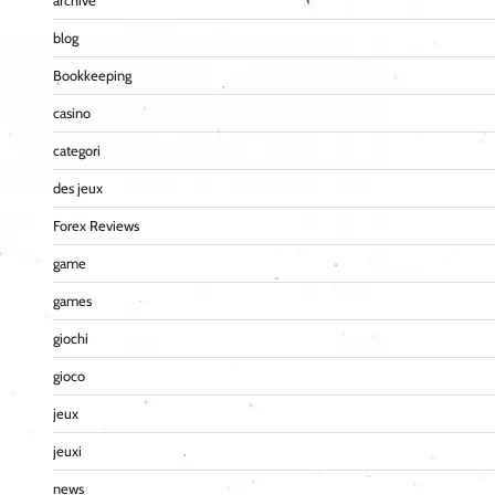
archive
blog
Bookkeeping
casino
categori
des jeux
Forex Reviews
game
games
giochi
gioco
jeux
jeuxi
news