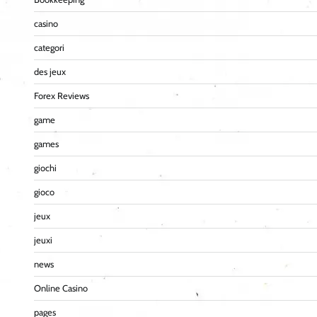
casino
categori
des jeux
Forex Reviews
game
games
giochi
gioco
jeux
jeuxi
news
Online Casino
pages