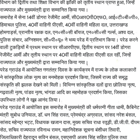
विभाग को द्वितीय तथा शिक्षा विभाग की झाँकी को तृतीय स्थान प्राप्त हुआ, जिन्हें
राज्यपाल और मुख्यमंत्री द्वारा सम्मानित किया गया।
समारोह में सेना 14वीं डोगरा रेजीमेंट आर्मी, सी0आर0पी0एफ0, आई०टी०बी०पी०,
हिमाचल पुलिस, 40वीं वाहिनी पीएसी, 40वीं वाहिनी महिला दल, उत्तराखण्ड
होमगार्ड्स, प्रान्तीय रक्षक दल, एन०सी०सी बॉयज, एन०सी०सी गर्ल्स, अश्व दल,
पुलिस संचार, अग्निशमन, सी०पी०यू० ने भव्य परेड में प्रतिभाग किया। परेड करने
वाली टुकड़ियों में प्रथम स्थान पर सीआरपीएफ, द्वितीय स्थान पर 14वीं डोगरा
रेजीमेंट आर्मी और तृतीय स्थान पर 40वीं वाहिनी महिला पीएसी दल रहीं, जिन्हें
राज्यपाल और मुख्यमंत्री द्वारा सम्मानित किया गया।
परेड ग्राउंड में आयोजित गणतंत्र दिवस के कार्यक्रम में राज्य के लोक कलाकारों
ने सांस्कृृतिक लोक नृत्य का मनमोहक प्रदर्शन किया, जिसमें राज्य की समृद्ध
संस्कृति की झलक देखने को मिली। विभिन्न सांस्कृतिक दलों द्वारा छोलिया नृत्य,
गढ़वाली नृत्य, पांडव नृत्य, भांगडा आदि का महमोहक प्रदर्शन किया, जिसका
उपस्थित लोगों ने खूब आनंद लिया।
परेड ग्राउंड में आयोजित इस समारोह में मुख्यमंत्री की धर्मपत्नी गीता धामी, कैबिनेट
मंत्री सुबोध उनियाल, डॉ. धन सिंह रावत, प्रेमचंद्र अग्रवाल, सांसद नरेश बंसल,
सांसद महेन्द्र भट्ट, विधायक खजान दास, मुख्य सचिव राधा रतूड़ी, डी.जी.पी. दीपम
सेठ, सचिव राज्यपाल रविनाथ रामन, महानिदेशक सूचना बंशीधर तिवारी,
जिलाधिकारी देहरादून सविन बंसल, एसएसपी अजय सिंह सहित पुलिस तथा