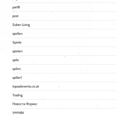
part8
post
Sober Living
spellen
Spiele
spielen
spile
spilen
spiller1
topsailevents.co.uk
Trading
Новости Форекс
उत्तराखंड