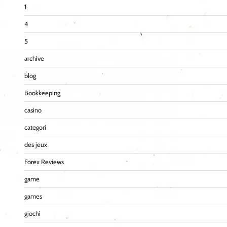
1
4
5
archive
blog
Bookkeeping
casino
categori
des jeux
Forex Reviews
game
games
giochi