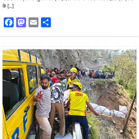
के […]
Facebook
Mastodon
Email
Share