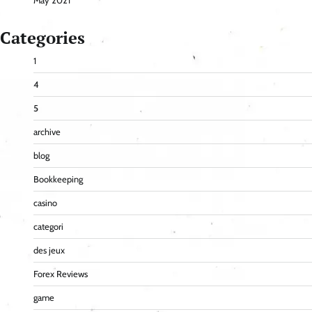
May 2021
Categories
1
4
5
archive
blog
Bookkeeping
casino
categori
des jeux
Forex Reviews
game