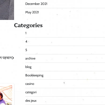
December 2021
May 2021
Categories
1
4
5
लग पहचान
archive
blog
Bookkeeping
casino
categori
des jeux