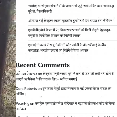
स्वतंत्रता संग्राम सेनानियों के सम्मान से जुड़े सभी लंबित कार्य समयबद्ध
पूरे हों: जिलाधिकारी
ओलंपस हाई के इंटर-हाउस फुटबॉल टूर्नामेंट में रिग हाउस बना चैंपियन
एमडीडीए बोर्ड बैठक में 25 विकास प्रस्तावों को मिली मंजूरी, देहरादून-
मसूरी के नियोजित विकास को मिलेगी रफ्तार
एमआईटी वर्ल्ड पीस यूनिवर्सिटी और जर्मनी के बीएसबीआई के बीच
समझौता; भारतीय छात्रों को मिलेंगे वैश्विक अवसर
Recent Comments
สล็อตเว็บตรง
on
केंद्रीय मंत्री हरदीप पुरी ने कहा है फंड की कमी नहीं होने दी
जाएगी ऋषिकेश के विकास के लिए – अनिता ममगाईं
Dora Roberts
on
दून टाटा में हुई टाटा नेक्सन के नई एन्ट्री लेवल मॉडल की
लांचिंग।
PeterHig
on
कांग्रेस प्रत्याशी गणेश गोदियाल ने गढ़वाल लोकसभा सीट से किया
नामांकन