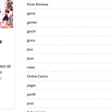
Forex Reviews
game
games
giochi
gioco
कि
jeux
jeuxi
निवार को
news
ित
Online Casino
र-
pages
part8
post