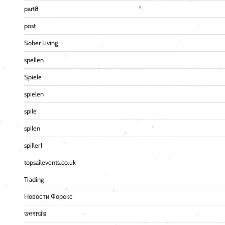
part8
post
Sober Living
spellen
Spiele
spielen
spile
spilen
spiller1
topsailevents.co.uk
Trading
Новости Форекс
उत्तराखंड