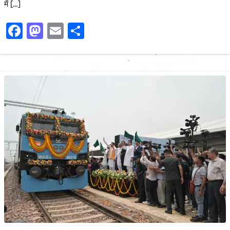
में […]
Facebook
Mastodon
Email
Share