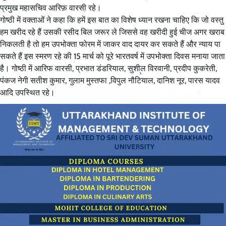
प्रमुख महासचिव आरिफ़ वारसी रहे।
गोष्ठी में वक्ताओं ने कहा कि हमें इस बात का विशेष ध्यान रखना चाहिए कि जो वस्तु
हम खरीद रहे हैं उसकी रसीद बिल जरूर ले जिससे वह खरीदी हुई चीज अगर खराब
निकलती है तो हम उपभोक्ता फोरम में जाकर वाद दायर कर सकते हैं और न्याय पा
सकते हैं इस स्मरण रहे की 15 मार्च को पूरे भारतवर्ष में उपभोक्ता दिवस मनाया जाता
है। गोष्ठी में आरिफ वारसी, प्रभात डंडरियाल, सुशील विरवानी, प्रदीप कुकरेती,
पंकज नेगी सतीश कुमार, गुलाम मुस्तफा ,विपुल नौटियाल, दानिश नूर, पारस यादव
आदि उपस्थित रहे।