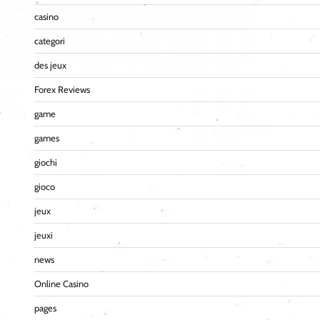
casino
categori
des jeux
Forex Reviews
game
games
giochi
gioco
jeux
jeuxi
news
Online Casino
pages