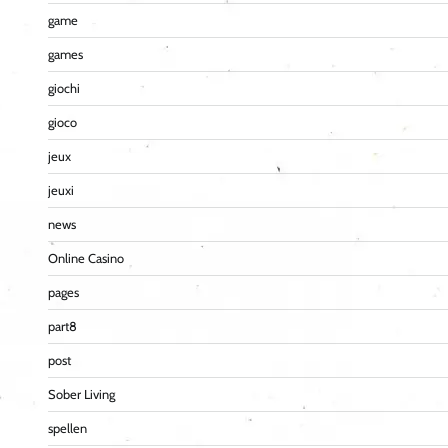
game
games
giochi
gioco
jeux
jeuxi
news
Online Casino
pages
part8
post
Sober Living
spellen