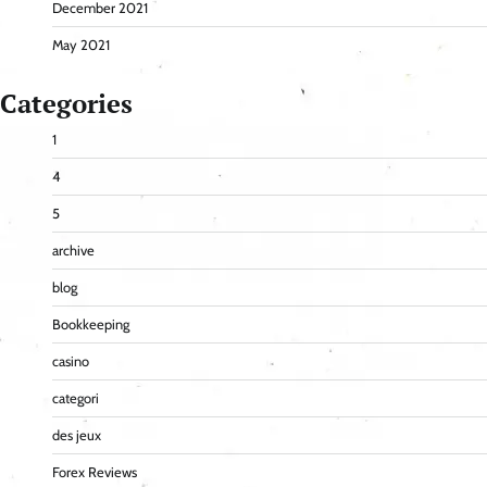
December 2021
May 2021
Categories
1
4
5
archive
blog
Bookkeeping
casino
categori
des jeux
Forex Reviews