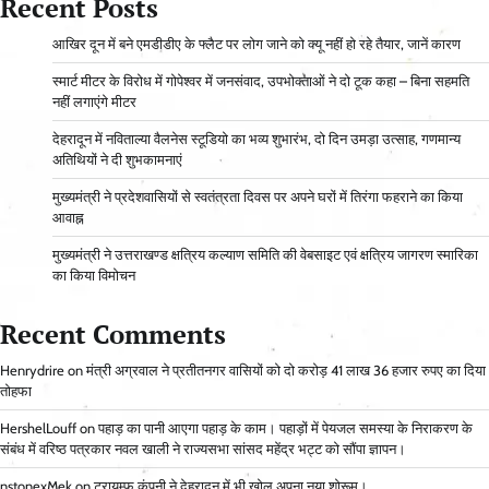
Recent Posts
आ​खिर दून में बने एमडीडीए के फ्लैट पर लोग जाने को क्यू नहीं हो रहे तैयार, जानें कारण
स्मार्ट मीटर के विरोध में गोपेश्वर में जनसंवाद, उपभोक्ताओं ने दो टूक कहा – बिना सहमति
नहीं लगाएंगे मीटर
देहरादून में नविताल्या वैलनेस स्टूडियो का भव्य शुभारंभ, दो दिन उमड़ा उत्साह, गणमान्य
अतिथियों ने दी शुभकामनाएं
मुख्यमंत्री ने प्रदेशवासियों से स्वतंत्रता दिवस पर अपने घरों में तिरंगा फहराने का किया
आवाह्न
मुख्यमंत्री ने उत्तराखण्ड क्षत्रिय कल्याण समिति की वेबसाइट एवं क्षत्रिय जागरण स्मारिका
का किया विमोचन
Recent Comments
Henrydrire
on
मंत्री अग्रवाल ने प्रतीतनगर वासियों को दो करोड़ 41 लाख 36 हजार रुपए का दिया
तोहफा
HershelLouff
on
पहाड़ का पानी आएगा पहाड़ के काम। पहाड़ों में पेयजल समस्या के निराकरण के
संबंध में वरिष्ठ पत्रकार नवल खाली ने राज्यसभा सांसद महेंद्र भट्ट को सौंपा ज्ञापन।
nstonexMek
on
ट्रायम्फ कंपनी ने देहरादून में भी खोल अपना नया शोरूम।