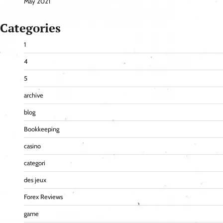
May 2021
Categories
1
4
5
archive
blog
Bookkeeping
casino
categori
des jeux
Forex Reviews
game