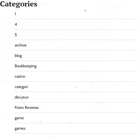
Categories
1
4
5
archive
blog
Bookkeeping
casino
categori
des jeux
Forex Reviews
game
games