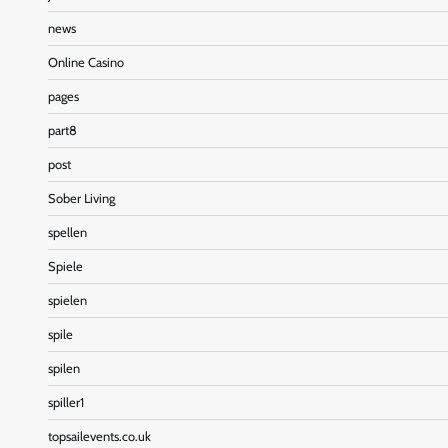
news
Online Casino
pages
part8
post
Sober Living
spellen
Spiele
spielen
spile
spilen
spiller1
topsailevents.co.uk