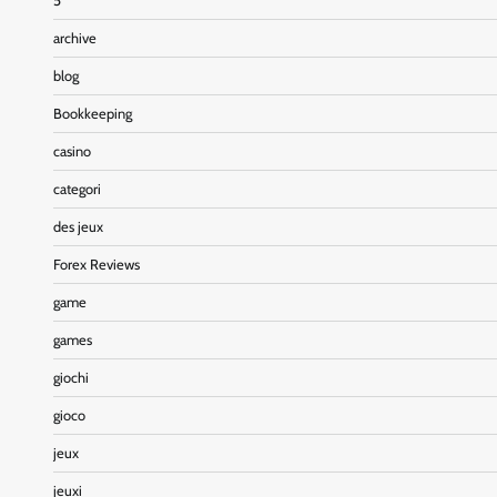
5
archive
blog
Bookkeeping
casino
categori
des jeux
Forex Reviews
game
games
giochi
gioco
jeux
jeuxi