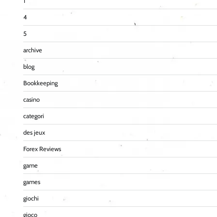
1
4
5
archive
blog
Bookkeeping
casino
categori
des jeux
Forex Reviews
game
games
giochi
gioco