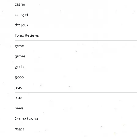
casino
categori
des jeux
Forex Reviews
game
games
giochi
gioco
jeux
jeuxi
news
Online Casino
pages