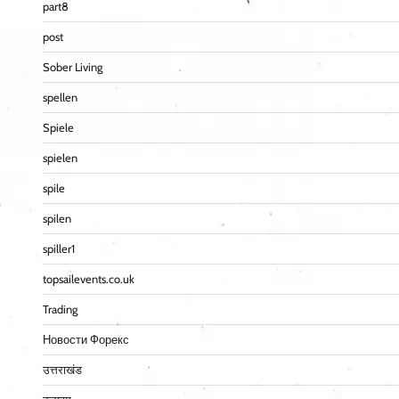
part8
post
Sober Living
spellen
Spiele
spielen
spile
spilen
spiller1
topsailevents.co.uk
Trading
Новости Форекс
उत्तराखंड