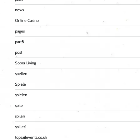
news
Online Casino
pages
part8
post
Sober Living
spellen
Spiele
spielen
spile
spilen
spiller1
topsailevents.co.uk