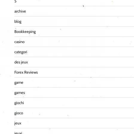
5
archive
blog
Bookkeeping
casino
categori
des jeux
Forex Reviews
game
games
giochi
gioco
jeux
jeuxi