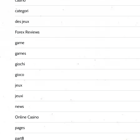
casino
categori
des jeux
Forex Reviews
game
games
giochi
gioco
jeux
jeuxi
news
Online Casino
pages
part8