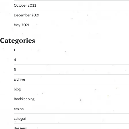
October 2022
December 2021
May 2021
Categories
1
4
5
archive
blog
Bookkeeping
casino
categori
des jeux