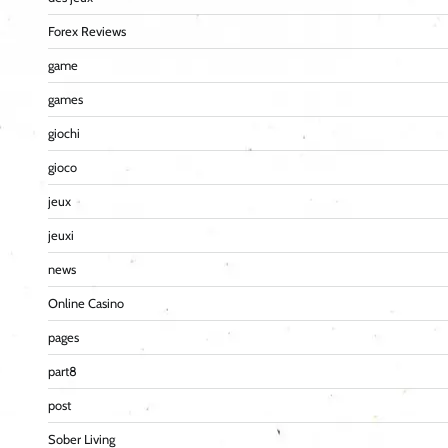
Forex Reviews
game
games
giochi
gioco
jeux
jeuxi
news
Online Casino
pages
part8
post
Sober Living