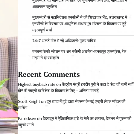
मुख्यमंत्री की मॉनिटरिंग में राहत एवं पुनर्निर्माण कार्य तेज, मालदेवता में
आवागमन सुरक्षित
मुख्यमंत्री से महानिदेशक एनसीसी ने की शिष्टाचार भेंट, उत्तराखण्ड में
एनसीसी के विस्तार एवं आधुनिक आधारभूत संरचना के विकास पर हुई
महत्वपूर्ण चर्चा
24×7 अलर्ट मोड में रहें अधिकारी: मुख्य सचिव
बनबसा रेलवे स्टेशन पर अब रुकेगी अछनेरा-टनकपुर एक्सप्रेस, रेल
मंत्री ने दी स्वीकृति
Recent Comments
Highest buyback rate
on
केंद्रीय मंत्री हरदीप पुरी ने कहा है फंड की कमी नहीं
होने दी जाएगी ऋषिकेश के विकास के लिए – अनिता ममगाईं
Scott Knight
on
दून टाटा में हुई टाटा नेक्सन के नई एन्ट्री लेवल मॉडल की
लांचिंग।
Patricksen
on
देहरादून में ऐतिहासिक झंडे के मेले का आगाज, देशभर से गुरुनगरी
पहुंची संगते