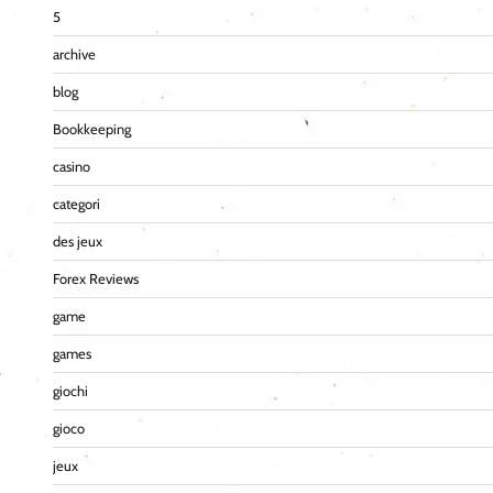
5
archive
blog
Bookkeeping
casino
categori
des jeux
Forex Reviews
game
games
giochi
gioco
jeux