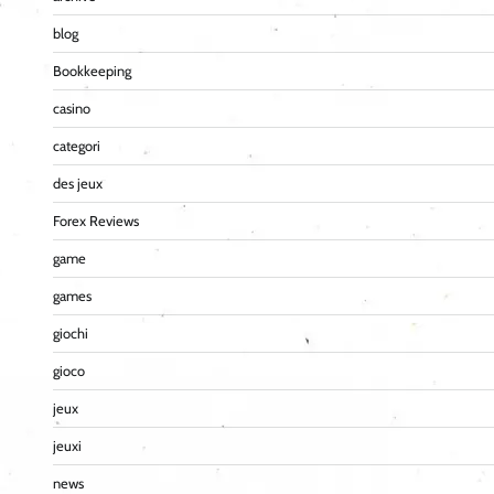
blog
Bookkeeping
casino
categori
des jeux
Forex Reviews
game
games
giochi
gioco
jeux
jeuxi
news