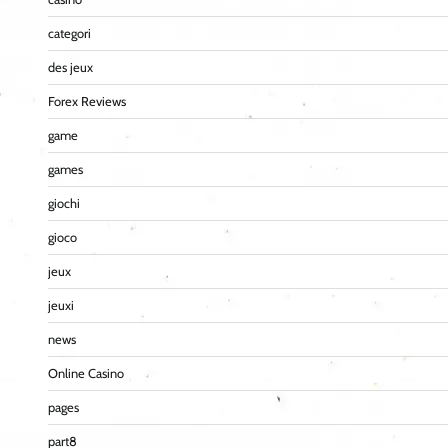
categori
des jeux
Forex Reviews
game
games
giochi
gioco
jeux
jeuxi
news
Online Casino
pages
part8