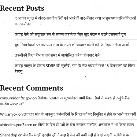
Recent Posts
द आर्यन स्कूल में अंतर-सदनीय हिंदी एवं अंग्रेज़ी वाद-विवाद तथा आशुभाषण प्रतियोगिताओं
का आयोजन
कावड़ मेले को सकुशल रूप से संपन्न कराने के लिए खुद मैदान में उतरे एसएसपी दून
युवा निशानेबाजों पर जसपाल राणा के सपने को साकार करने की जिम्मेदारी : रेखा आर्या
तकनीकी शिक्षा विभाग प्रदेशभर में आयोजित करेगा रोजगार मेले
कांवड़ यात्रा के दौरान SDRF की मुस्तैदी, गंगा के तेज बहाव में फंसे 18 शिवभक्तों को किया
रेस्क्यू
Recent Comments
consumidor.ftc.gov
on
नैनीताल प्रवास पर मुख्यमंत्री धामी खिलाड़ियों से रूबरू हो, पहुंचे बीडी
पाण्डेय अस्पताल*
Williamjok
on
लगातार मांग के बावजूद कर्मचारियों के रिक्त पदों पर नियुक्ति न होने पर भारी नाराजगी
aintedles.yoo7.com
on
होली के दिन दो पक्षों के बीच जमकर मारपीट, अस्पताल में भी किया बवाल
Shanedop
on
केंद्रीय मंत्री हरदीप पुरी ने कहा है फंड की कमी नहीं होने दी जाएगी ऋषिकेश के