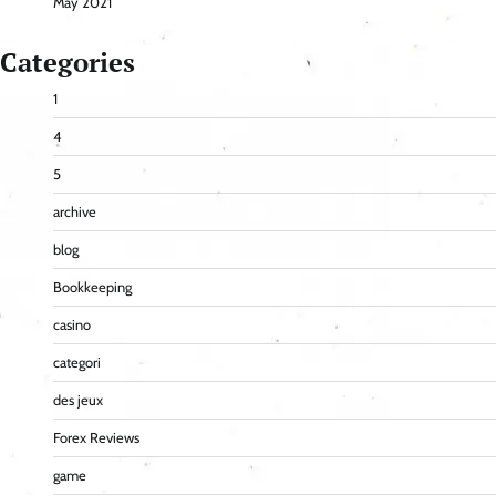
May 2021
Categories
1
4
5
archive
blog
Bookkeeping
casino
categori
des jeux
Forex Reviews
game