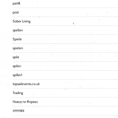
part8
post
Sober Living
spellen
Spiele
spielen
spile
spilen
spiller1
topsailevents.co.uk
Trading
Новости Форекс
उत्तराखंड