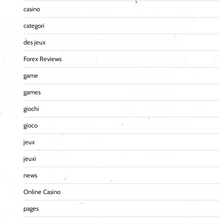
casino
categori
des jeux
Forex Reviews
game
games
giochi
gioco
jeux
jeuxi
news
Online Casino
pages