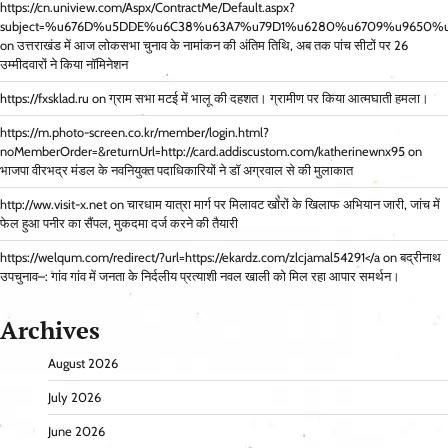
https://cn.uniview.com/Aspx/ContractMe/Default.aspx?
subject=%u676D%u5DDE%u6C38%u63A7%u79D1%u6280%u6709%u9650%u516C%u5
on
उत्तराखंड में आज लोकसभा चुनाव के नामांकन की अंतिम तिथि, अब तक पांच सीटों पर 26
उम्मीदवारों ने किया नॉमिनेशन
https://fxsklad.ru
on
ग्राम सभा मटई में भालू की दहशत। ग्रामीण पर किया आत्मघाती हमला।
https://m.photo-screen.co.kr/member/login.html?
noMemberOrder=&returnUrl=http://card.addiscustom.com/katherinewnx95
on
भाजपा वीरभद्र मंडल के नवनियुक्त पदाधिकारियों ने डॉ अग्रवाल से की मुलाकात
http://ww.visit-x.net
on
चारधाम यात्रा मार्ग पर मिलावट खोरों के खिलाफ अभियान जारी, जांच में
फेल हुआ पनीर का सैंपल, मुकदमा दर्ज करने की तैयारी
https://welqum.com/redirect/?url=https://ekardz.com/zlcjamal54291</a
on
बद्रीनाथ
उपचुनाव–: गांव गांव में जनता के निर्दलीय प्रत्याशी नवल खाली को मिल रहा आपार समर्थन।
Archives
August 2026
July 2026
June 2026