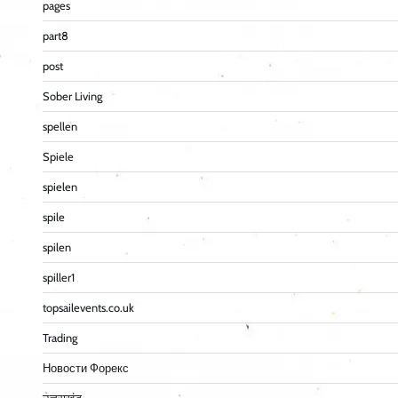
pages
part8
post
Sober Living
spellen
Spiele
spielen
spile
spilen
spiller1
topsailevents.co.uk
Trading
Новости Форекс