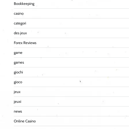
Bookkeeping
casino
categori
des jeux
Forex Reviews
game
games
giochi
gioco
jeux
jeuxi
news
Online Casino