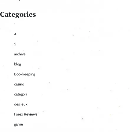
Categories
1
4
5
archive
blog
Bookkeeping
casino
categori
des jeux
Forex Reviews
game