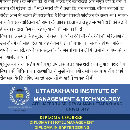
पगरैंणी (रेणी) के जंगलों को ही नहीं, बल्कि पूरे उत्तराखंड और समूचे देश के वनों व
बचाने की प्रेरणा दी।” मा0 मंत्री जी ने कहा कि ‘वन बचाओ, जीवन बचाओ’ का
संदेश आज भी उतना ही प्रासंगिक है जितन चिपको आंदोलन के समय था। मानव-
वन्यजीव सह-अस्तित्व को समय की आवश्यकता बताते हुए जनभागीदारी को बढ़ाने
हे सरकार द्वारा किए जा रहे प्रयासों की जानकारी दी।
विधायक लखपत सिंह बुटोला ने कहा कि “गौरा देवी जी और रेणी की महिलाओं ने
उस दौर में जो साह दिखाया, वह केवल पेड़ों को बचाने का संघर्ष नहीं था, बल्कि
अपने अधिकारों, अपने ‘हक-हकूक’ और अपनी आने वाली पीढ़ियो के भविष्य की रक्षा
का आंदोलन था।”
प्रमुख वन संरक्षक / वन्यजीव प्रतिपालक उत्तराखंड श्री रंजन कुमार मिश्र ने वन
विभाग की विभिन्न जन-सहभागित से जुड़ी योजनाओं तथा मानव वन्य जीव संघर्ष
रोकथाम के लिए किए जा रहे प्रयासों के बारे में जानकारी दी।