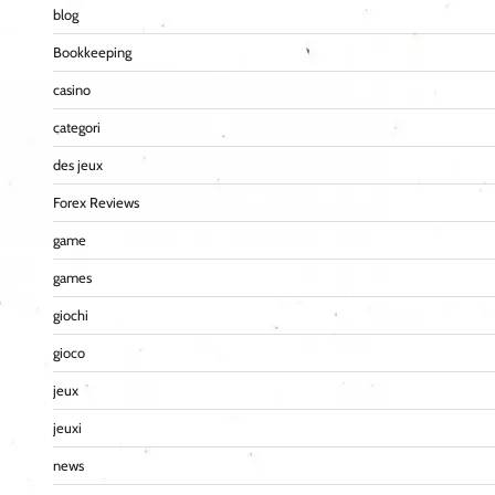
blog
Bookkeeping
casino
categori
des jeux
Forex Reviews
game
games
giochi
gioco
jeux
jeuxi
news