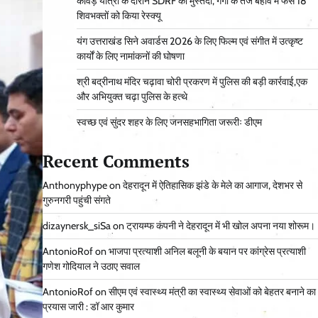
कांवड़ यात्रा के दौरान SDRF की मुस्तैदी, गंगा के तेज बहाव में फंसे 18
शिवभक्तों को किया रेस्क्यू
यंग उत्तराखंड सिने अवार्डस 2026 के लिए फिल्म एवं संगीत में उत्कृष्ट
कार्यों के लिए नामांकनों की घोषणा
श्री बद्रीनाथ मंदिर चढ़ावा चोरी प्रकरण में पुलिस की बड़ी कार्रवाई,एक
और अभियुक्त चढ़ा पुलिस के हत्थे
स्वच्छ एवं सुंदर शहर के लिए जनसहभागिता जरूरीः डीएम
Recent Comments
Anthonyphype
on
देहरादून में ऐतिहासिक झंडे के मेले का आगाज, देशभर से
गुरुनगरी पहुंची संगते
dizaynersk_siSa
on
ट्रायम्फ कंपनी ने देहरादून में भी खोल अपना नया शोरूम।
AntonioRof
on
भाजपा प्रत्याशी अनिल बलूनी के बयान पर कांग्रेस प्रत्याशी
गणेश गोदियाल ने उठाए सवाल
AntonioRof
on
सीएम एवं स्वास्थ्य मंत्री का स्वास्थ्य सेवाओं को बेहतर बनाने का
प्रयास जारी : डॉ आर कुमार