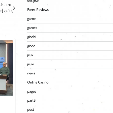
des jeux
ं के माता-
Forex Reviews
नई उम्मीद
game
games
giochi
gioco
jeux
jeuxi
news
Online Casino
pages
part8
post