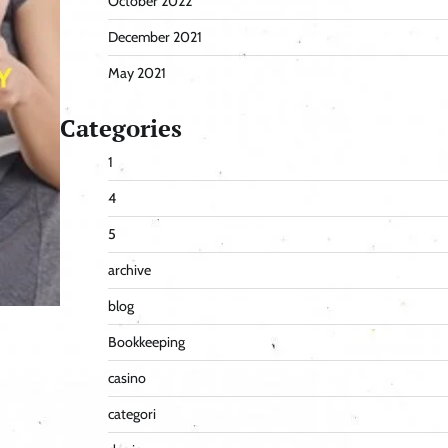
October 2022
December 2021
May 2021
Categories
1
4
5
archive
blog
Bookkeeping
casino
categori