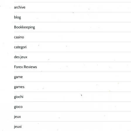
archive
blog
Bookkeeping
casino
categori
des jeux
Forex Reviews
game
games
giochi
gioco
jeux
jeuxi