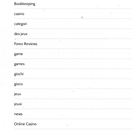
Bookkeeping
casino
categori
des jeux
Forex Reviews
game
games
giochi
gioco
jeux
jeuxi
news
Online Casino