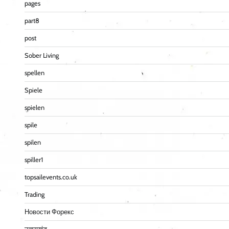
pages
part8
post
Sober Living
spellen
Spiele
spielen
spile
spilen
spiller1
topsailevents.co.uk
Trading
Новости Форекс