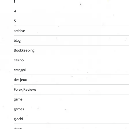
1
4
5
archive
blog
Bookkeeping
casino
categori
des jeux
Forex Reviews
game
games
giochi
gioco