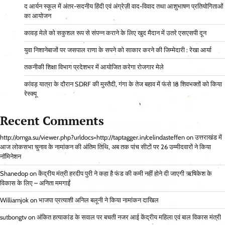
द आर्यन स्कूल में अंतर-सदनीय हिंदी एवं अंग्रेज़ी वाद-विवाद तथा आशुभाषण प्रतियोगिताओं
का आयोजन
कावड़ मेले को सकुशल रूप से संपन्न कराने के लिए खुद मैदान में उतरे एसएसपी दून
युवा निशानेबाजों पर जसपाल राणा के सपने को साकार करने की जिम्मेदारी : रेखा आर्या
तकनीकी शिक्षा विभाग प्रदेशभर में आयोजित करेगा रोजगार मेले
कांवड़ यात्रा के दौरान SDRF की मुस्तैदी, गंगा के तेज बहाव में फंसे 18 शिवभक्तों को किया
रेस्क्यू
Recent Comments
http://omga.su/viewer.php?urldocs=http://taptagger.in/celindasteffen
on
उत्तराखंड में
आज लोकसभा चुनाव के नामांकन की अंतिम तिथि, अब तक पांच सीटों पर 26 उम्मीदवारों ने किया
नॉमिनेशन
Shanedop
on
केंद्रीय मंत्री हरदीप पुरी ने कहा है फंड की कमी नहीं होने दी जाएगी ऋषिकेश के
विकास के लिए – अनिता ममगाईं
Williamjok
on
भाजपा प्रत्याशी अनिल बलूनी ने किया नामांकन दाखिल
sutbongtv
on
अंकित हत्याकांड के सवाल पर बचती नजर आई केंद्रीय महिला एवं बाल विकास मंत्री