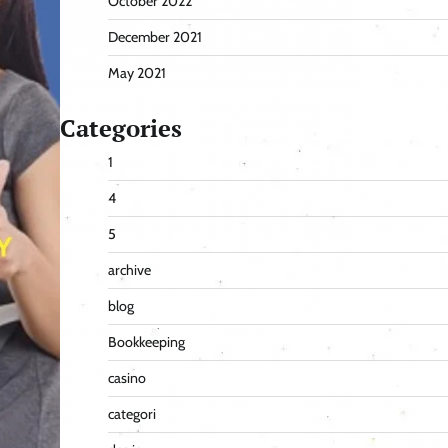
October 2022
December 2021
May 2021
Categories
1
4
5
archive
blog
Bookkeeping
casino
categori