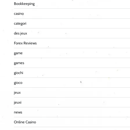
Bookkeeping
casino
categori
des jeux
Forex Reviews
game
games
giochi
gioco
jeux
jeuxi
news
Online Casino