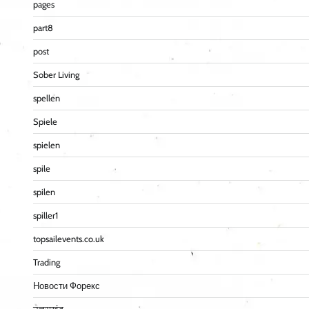
pages
part8
post
Sober Living
spellen
Spiele
spielen
spile
spilen
spiller1
topsailevents.co.uk
Trading
Новости Форекс