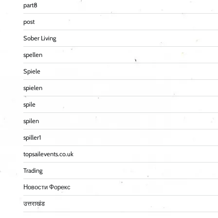
part8
post
Sober Living
spellen
Spiele
spielen
spile
spilen
spiller1
topsailevents.co.uk
Trading
Новости Форекс
उत्तराखंड