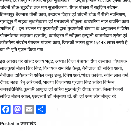
मरम्मत, देवरामपुर‑गौलागेट सड़क सुधारीकरण, हल्दूचौड़‑गौलारोड डीबीएमसी कार्य,
चांदनी चौक‑घुड़दौड़ तक मार्ग सुधारीकरण, पीपल पोखरा में राइज़िंग स्टेशन,
हिम्मतपुर‑बैजनाथ पीसी कार्य, वृन्दावन विहार एवं चांदनी चौक में पीसी नवनिर्माण,
गुसाईपुर में सड़क सुधारीकरण एवं पनचक्की‑चौफुला‑कठघरिया नहर कवरिंग कार्य
शामिल हैं। इस अवसर पर मुख्यमंत्री द्वारा मुख्यमंत्री घोषणा के अनुपालन में विशेष
योजनांतर्गत सहायता (एसपीए) कार्यक्रम में स्वीकृत हल्द्वानी‑काठगोदाम श्रोत एवं
ट्रीटमेन्ट संवर्धन पेयजल योजना कार्य, जिसकी लागत कुल 15443 लाख रुपये है,
का भी भूमि पूजन किया गया।
इस अवसर पर सांसद अजय भट्ट, अध्यक्ष जिला पंचायत दीपा दरमवाल, विधायक
लालकुआं मोहन सिंह बिष्ट, विधायक राम सिंह कैड़ा, नैनीताल की सरिता आर्या,
नैनीताल दायित्वधारी अनिल कपूर डब्बू, दिनेश आर्य, शंकर कोरंगा, नवीन लाल वर्मा,
दीपक महरा, रेनू अधिकारी, भाजपा जिलाध्यक्ष प्रताप बिष्ट सहित विभिन्न
जनप्रतिनिधि, कुमाऊँ आयुक्त एवं सचिव मुख्यमंत्री दीपक रावत, जिलाधिकारी
ललित मोहन रयाल, एसएसपी डॉ. मंजूनाथ टी. सी. एवं अन्य लोग मौजूद रहे।
Facebook
Mastodon
Email
Share
Posted in
उत्तराखंड