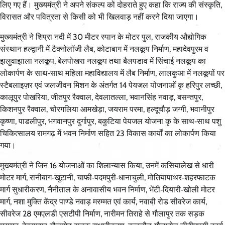
लिए गए हैं। मुख्यमंत्री ने अपने संकल्प को दोहराते हुए कहा कि राज्य की संस्कृति,
विरासत और पवित्रता से किसी को भी खिलवाड़ नहीं करने दिया जाएगा।
मुख्यमंत्री ने शिप्रा नदी में 30 मीटर स्पान के मोटर पुल, राजकीय औद्योगिक
संस्थान हल्द्वानी में टैक्नोलॉजी लैब, कोटाबाग में नलकूप निर्माण, महादेवपुरम व
झलुवाझाला नलकूप, बेलपोखरा नलकूप तथा बैलपडाव में सिंचाई नलकूप का
लोकार्पण के साथ‑साथ महिला महाविद्यालय में लैब निर्माण, लालकुआ में नलकूपों पर
स्टैबलाइज़र एवं जलजीवन मिशन के अंतर्गत 14 पेयजल योजनाओं कृ हरिपुर लच्छी,
कालूपुर पोखरिया, जीतपुर रैक्वाल, देवलातल्ला, भवानसिंह नवाड़, बसन्तपुर,
किशनपुर रैक्वाल, चोरगलिया आमखेड़ा, जयराम परमा, हल्दूचौड़ जग्गी, भवानीपुर
कृष्णा, पाडलीपुर, भगवानपुर दुर्गापुर, बकुटिया पेयजल योजना कृ के साथ‑साथ पशु
चिकित्सालय रामगढ़ में भवन निर्माण सहित 23 विकास कार्यों का लोकार्पण किया
गया।
मुख्यमंत्री ने जिन 16 योजनाओं का शिलान्यास किया, उनमें कसियालेख से धारी
मोटर मार्ग, रानीबाग‑खुटानी, चाफी‑पदमपुरी‑धानाचुली, मोतियापाथर‑शहरफाटक
मार्ग सुधारीकरण, नैनीताल के अनावासीय भवन निर्माण, भेंटी‑दियारी‑खोली मोटर
मार्ग, नशा मुक्ति केंद्र पाण्डे नवाड़ मरम्मत एवं कार्य, नवाबी रोड सीवरेज कार्य,
सीवरेज 28 एमएलडी एसटीपी निर्माण, नारीमन तिराहे से गौलापुर तक सड़क