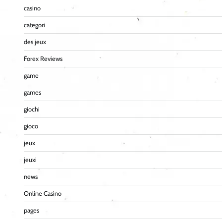
casino
categori
des jeux
Forex Reviews
game
games
giochi
gioco
jeux
jeuxi
news
Online Casino
pages