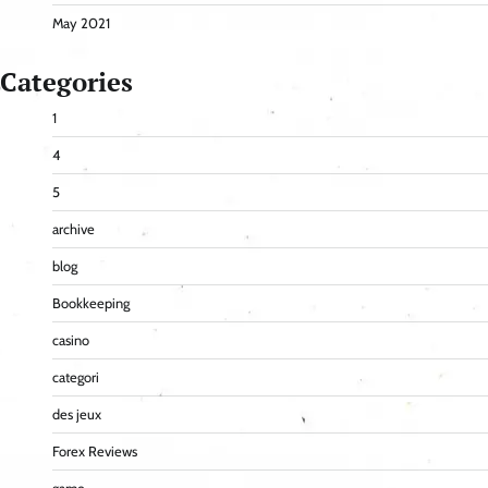
May 2021
Categories
1
4
5
archive
blog
Bookkeeping
casino
categori
des jeux
Forex Reviews