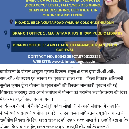
कार्यशाला के दौरान आयुक्त ग्राम्य विकास अनुराधा पाल द्वारा वी०बी०जी०
राम०जी० के उद्देश्य एवं स्वरूप पर प्रकाश डाला गया। जिला विकास अधिकारी
सुनील कुमार द्वारा योजना के प्रावधानों की विस्तृत जानकारी प्रदान की गई।
विधायक सहसपुर द्वारा अपने संबोधन में योजना को ग्रामीण सशक्तिकरण की दिशा
में एक महत्वपूर्ण पहल बताया गया।
कार्यक्रम के अंत में कैबिनेट मंत्री गणेश जोशी जी ने अपने संबोधन में कहा कि
वी०बी०जी० राम०जी० योजना मनरेगा से एक कदम आगे बढ़कर ग्रामीण भारत के
सर्वांगीण विकास के लिए भारत सरकार की एक सशक्त पहल है। उन्होंने बताया कि
योजना के संचालन हेतु भारत सरकार द्वारा चालू वित्तीय वर्ष के बजट में