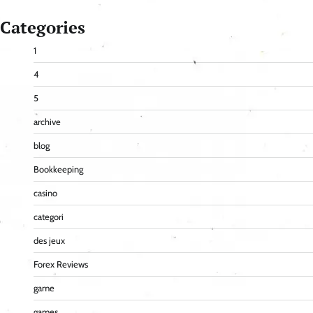
Categories
1
4
5
archive
blog
Bookkeeping
casino
categori
des jeux
Forex Reviews
game
games