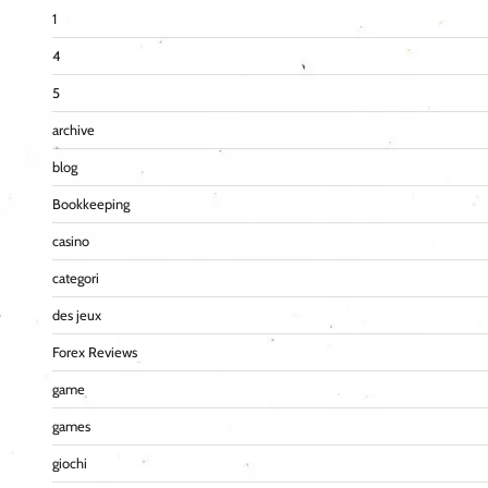
1
4
5
archive
blog
Bookkeeping
casino
categori
des jeux
Forex Reviews
game
games
giochi