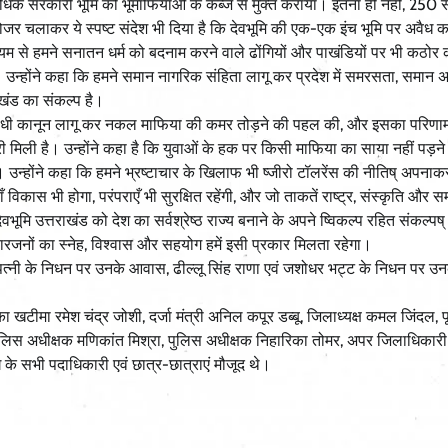
 अधिक सरकारी भूमि को भूमाफियाओं के कब्जे से मुक्त कराया। इतना ही नहीं, 250
चलाकर ये स्पष्ट संदेश भी दिया है कि देवभूमि की एक-एक इंच भूमि पर अवैध क
यम से हमने सनातन धर्म को बदनाम करने वाले ढोंगियों और पाखंडियों पर भी कठोर क
है। उन्होंने कहा कि हमने समान नागरिक संहिता लागू कर प्रदेश में समरसता, समान
ाखंड का संकल्प है।
कल विरोधी कानून लागू कर नकल माफिया की कमर तोड़ने की पहल की, और इसका परिणाम
िली है। उन्होंने कहा है कि युवाओं के हक पर किसी माफिया का साया नहीं पड़ने
है। उन्होंने कहा कि हमने भ्रष्टाचार के खिलाफ भी ष्जीरो टॉलरेंस की नीतिष् अपना
ाँ विकास भी होगा, परंपराएँ भी सुरक्षित रहेंगी, और जो ताकतें राष्ट्र, संस्कृति और 
मि उत्तराखंड को देश का सर्वश्रेष्ठ राज्य बनाने के अपने ष्विकल्प रहित संकल्पष् क
रिवारजनों का स्नेह, विश्वास और सहयोग हमें इसी प्रकार मिलता रहेगा।
ी के पत्नी के निधन पर उनके आवास, ढील्लू सिंह राणा एवं जशोधर भट्ट के निधन पर 
 खटीमा रमेश चंद्र जोशी, दर्जा मंत्री अनिल कपूर डब्बू, जिलाध्यक्ष कमल जिंदल, पूर
 पुलिस अधीक्षक मणिकांत मिश्रा, पुलिस अधीक्षक निहारिका तोमर, अपर जिलाधिकारी
 के सभी पदाधिकारी एवं छात्र-छात्राएं मौजूद थे।