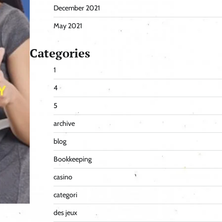
December 2021
May 2021
Categories
1
4
5
archive
blog
Bookkeeping
casino
categori
des jeux