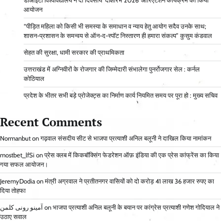
डीआईटी विश्वविद्यालय ने दो दिवसीय ‘दीक्षारंभ 2026’ ओरिएंटेशन कार्यक्रम का किया
आयोजन
“पीड़ित महिला को किसी भी समस्या के समाधान व न्याय हेतु आयोग सदैव उनके साथ;
शासन-प्रशासन के समन्वय से ऑन-द-स्पॉट निस्तारण ही हमारा संकल्प” कुसुम कंडवाल
सेहत की सुरक्षा, धामी सरकार की प्राथमिकता
उत्तराखंड में अग्निवीरों के रोजगार की जिम्मेदारी संभालेगा पुनर्रोजगार सेल : कर्नल
कोठियाल
प्रदेश के भीतर सभी बड़े प्रोजेक्ट्स का निर्माण कार्य नियमित समय पर पूरा हो : मुख्य सचिव
Recent Comments
Normanbut
on
गढ़वाल संसदीय सीट से भाजपा प्रत्याशी अनिल बलूनी ने दाखिल किया नामांकन
mostbet_lfSi
on
प्रेस क्लब में किकबॉक्सिंग फेडरेशन ऑफ़ इंडिया की एक प्रेस कांफ्रेंस का किया
गया सफल आयोजन।
JeremyDodia
on
मंत्री अग्रवाल ने प्रतीतनगर वासियों को दो करोड़ 41 लाख 36 हजार रुपए का
दिया तोहफा
آمینو رونی کلمن
on
भाजपा प्रत्याशी अनिल बलूनी के बयान पर कांग्रेस प्रत्याशी गणेश गोदियाल ने
उठाए सवाल