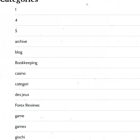
1
4
5
archive
blog
Bookkeeping
casino
categori
des jeux
Forex Reviews
game
games
giochi