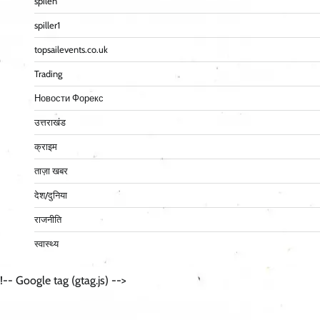
spilen
spiller1
topsailevents.co.uk
Trading
Новости Форекс
उत्तराखंड
क्राइम
ताज़ा खबर
देश/दुनिया
राजनीति
स्वास्थ्य
!-- Google tag (gtag.js) -->