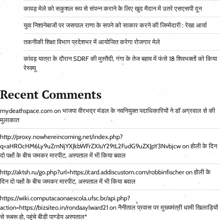
कावड़ मेले को सकुशल रूप से संपन्न कराने के लिए खुद मैदान में उतरे एसएसपी दून
युवा निशानेबाजों पर जसपाल राणा के सपने को साकार करने की जिम्मेदारी : रेखा आर्या
तकनीकी शिक्षा विभाग प्रदेशभर में आयोजित करेगा रोजगार मेले
कांवड़ यात्रा के दौरान SDRF की मुस्तैदी, गंगा के तेज बहाव में फंसे 18 शिवभक्तों को किया
रेस्क्यू
Recent Comments
mydeathspace.com
on
भाजपा वीरभद्र मंडल के नवनियुक्त पदाधिकारियों ने डॉ अग्रवाल से की
मुलाकात
http://proxy.nowhereincoming.net/index.php?
q=aHR0cHM6Ly9uZmNjYXJkbWFrZXIuY29tL2FudG9uZXJpY3Nvbjcw
on
होली के दिन
दो पक्षों के बीच जमकर मारपीट, अस्पताल में भी किया बवाल
http://aktsh.ru/go.php?url=https://card.addiscustom.com/robbinfischer
on
होली के
दिन दो पक्षों के बीच जमकर मारपीट, अस्पताल में भी किया बवाल
https://wiki.computacaonaescola.ufsc.br/api.php?
action=https://bizsiteo.in/rondaaylward21
on
नैनीताल प्रवास पर मुख्यमंत्री धामी खिलाड़ियों
से रूबरू हो, पहुंचे बीडी पाण्डेय अस्पताल*