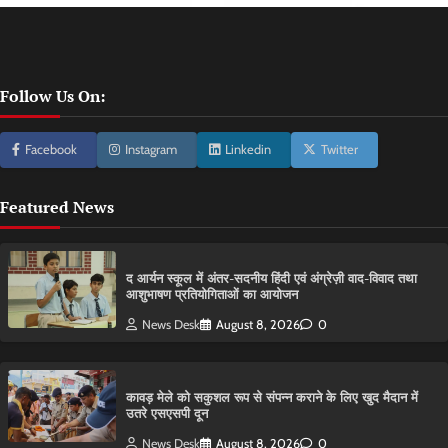
Follow Us On:
Facebook
Instagram
Linkedin
Twitter
Featured News
द आर्यन स्कूल में अंतर-सदनीय हिंदी एवं अंग्रेज़ी वाद-विवाद तथा
आशुभाषण प्रतियोगिताओं का आयोजन
News Desk
August 8, 2026
0
कावड़ मेले को सकुशल रूप से संपन्न कराने के लिए खुद मैदान में
उतरे एसएसपी दून
News Desk
August 8, 2026
0