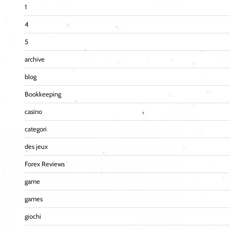
1
4
5
archive
blog
Bookkeeping
casino
categori
des jeux
Forex Reviews
game
games
giochi