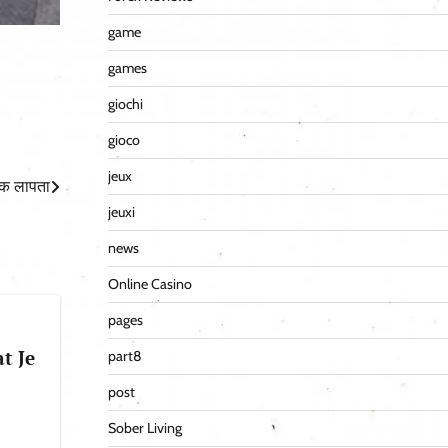
game
games
giochi
gioco
jeux
ालक लापता
jeuxi
news
Online Casino
pages
t Je
part8
post
Sober Living