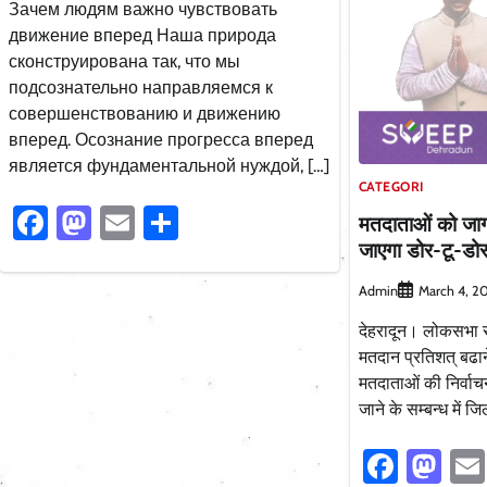
Зачем людям важно чувствовать
движение вперед Наша природа
сконструирована так, что мы
подсознательно направляемся к
совершенствованию и движению
вперед. Осознание прогресса вперед
является фундаментальной нуждой, […]
CATEGORI
Facebook
Mastodon
Email
Share
मतदाताओं को जा
जाएगा डोर-टू-डोर 
Admin
March 4, 2
देहरादून। लोकसभा सा
मतदान प्रतिशत् बढ
मतदाताओं की निर्वाचन
जाने के सम्बन्ध में 
Faceb
Ma