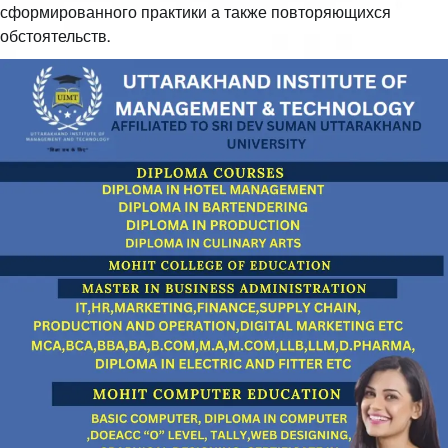
сформированного практики а также повторяющихся
обстоятельств.