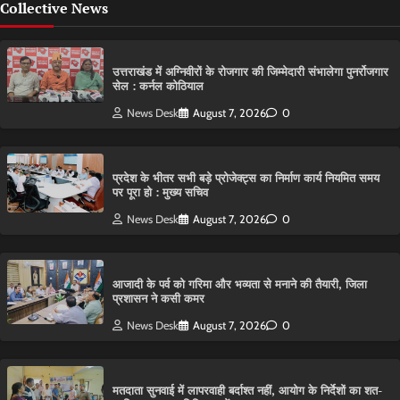
Collective News
उत्तराखंड में अग्निवीरों के रोजगार की जिम्मेदारी संभालेगा पुनर्रोजगार
सेल : कर्नल कोठियाल
News Desk
August 7, 2026
0
प्रदेश के भीतर सभी बड़े प्रोजेक्ट्स का निर्माण कार्य नियमित समय
पर पूरा हो : मुख्य सचिव
News Desk
August 7, 2026
0
आजादी के पर्व को गरिमा और भव्यता से मनाने की तैयारी, जिला
प्रशासन ने कसी कमर
News Desk
August 7, 2026
0
मतदाता सुनवाई में लापरवाही बर्दाश्त नहीं, आयोग के निर्देशों का शत-