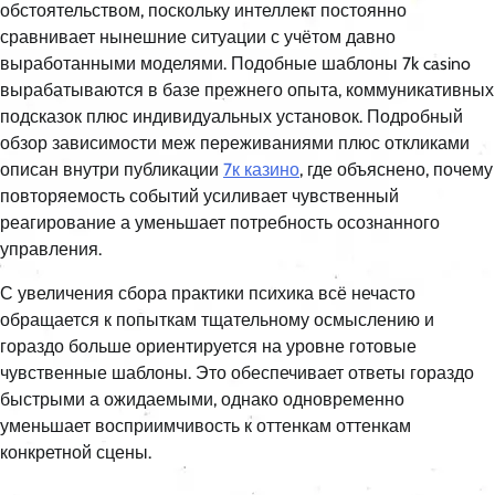
обстоятельством, поскольку интеллект постоянно
сравнивает нынешние ситуации с учётом давно
выработанными моделями. Подобные шаблоны 7k casino
вырабатываются в базе прежнего опыта, коммуникативных
подсказок плюс индивидуальных установок. Подробный
обзор зависимости меж переживаниями плюс откликами
описан внутри публикации
7к казино
, где объяснено, почему
повторяемость событий усиливает чувственный
реагирование а уменьшает потребность осознанного
управления.
С увеличения сбора практики психика всё нечасто
обращается к попыткам тщательному осмыслению и
гораздо больше ориентируется на уровне готовые
чувственные шаблоны. Это обеспечивает ответы гораздо
быстрыми а ожидаемыми, однако одновременно
уменьшает восприимчивость к оттенкам оттенкам
конкретной сцены.