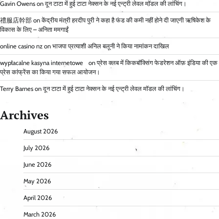
Gavin Owens
on
दून टाटा में हुई टाटा नेक्सन के नई एन्ट्री लेवल मॉडल की लांचिंग।
禮服店幹部
on
केंद्रीय मंत्री हरदीप पुरी ने कहा है फंड की कमी नहीं होने दी जाएगी ऋषिकेश के
विकास के लिए – अनिता ममगाईं
online casino nz
on
भाजपा प्रत्याशी अनिल बलूनी ने किया नामांकन दाखिल
wypłacalne kasyna internetowe
on
प्रेस क्लब में किकबॉक्सिंग फेडरेशन ऑफ़ इंडिया की एक
प्रेस कांफ्रेंस का किया गया सफल आयोजन।
Terry Barnes
on
दून टाटा में हुई टाटा नेक्सन के नई एन्ट्री लेवल मॉडल की लांचिंग।
Archives
August 2026
July 2026
June 2026
May 2026
April 2026
March 2026