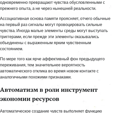
одновременно превращают чувства обусловленными с
прежнего опыта, а не через нынешней реальности.
Ассоциативная основа памяти проясняет, отчего обычные
на первый раз сигналы могут провоцировать сильные
чувства. Иногда малые элементы среды могут выступать
триггерами, если прежде эти элементы оказывались
объединены с выраженным ярким чувственным
состоянием.
По мере того как ярче аффективный фон предыдущего
переживания, тем значительнее вероятность
автоматического отклика во время новом контакте с
аналогичными похожими признаками.
Автоматизм в роли инструмент
экономии ресурсов
Автоматическое создание чувств выполняет функцию