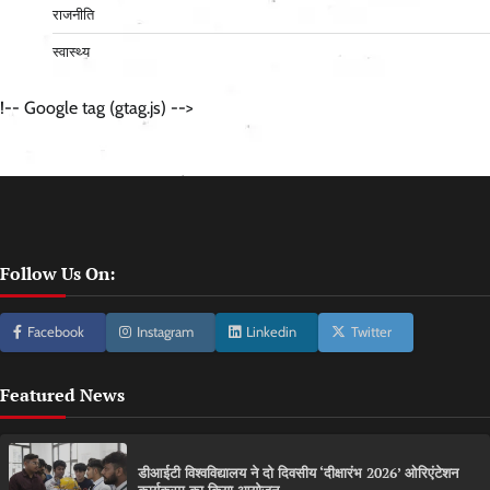
राजनीति
स्वास्थ्य
!-- Google tag (gtag.js) -->
Follow Us On:
Facebook
Instagram
Linkedin
Twitter
Featured News
डीआईटी विश्वविद्यालय ने दो दिवसीय ‘दीक्षारंभ 2026’ ओरिएंटेशन