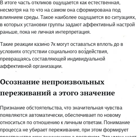
В итоге часть откликов ощущается как естественная,
несмотря на то что на самом она сформирована под
влиянием среды. Такое наиболее ощущается во ситуациях,
в которых установки группы задают аффективный настрой
раньше, пока не личная интерпретация.
Такие реакции казино 7к могут оставаться вплоть до в
условиях отсутствии социального воздействия,
превращаясь составляющей индивидуальной
аффективной организации.
Осознание непроизвольных
переживаний а этого значение
Признание обстоятельства, что значительная чувства
появляются автоматически, обеспечивает по новому
относиться по отношению к личным ответам. Понимание
процесса не убирает переживание, при этом формирует