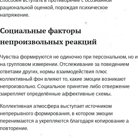
способен вступать в противоречие с осознанной
рациональной оценкой, порождая психическое
напряжение.
Социальные факторы
непроизвольных реакций
Чувства формируются не одиночно при персональном, но и
на групповом измерении. Отслеживание за поведением
ответами других, нормы взаимодействия плюс
коллективный фон влияют то, какие эмоции возникают
непроизвольно. Социальное принятие либо отвержение
закрепляет определённые аффективные схемы.
Коллективная атмосфера выступает источником
непрерывного формирования, в котором эмоции
перенимаются а укрепляются благодаря копирование а
повторение.