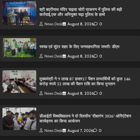
श्री बद्रीनाथ मंदिर चढ़ावा चोरी प्रकरण में पुलिस की बड़ी
कार्रवाई,एक और अभियुक्त चढ़ा पुलिस के हत्थे
News Desk
August 8, 2026
0
स्वच्छ एवं सुंदर शहर के लिए जनसहभागिता जरूरीः डीएम
News Desk
August 8, 2026
0
मुख्यमंत्री ने 9 लाख 87 हजार17 पेंशन लाभार्थियों को कुल 146
करोड़ रुपये 32 लाख की पेंशन राशि का किया भुगतान
News Desk
August 8, 2026
0
डीआईटी विश्वविद्यालय ने दो दिवसीय ‘दीक्षारंभ 2026’ ओरिएंटेशन
कार्यक्रम का किया आयोजन
News Desk
August 7, 2026
0