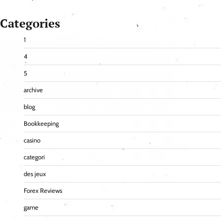
Categories
1
4
5
archive
blog
Bookkeeping
casino
categori
des jeux
Forex Reviews
game