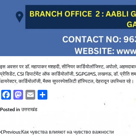
इस अवसर पर डॉ. महापाकर मशहदी, सीनियर कार्डियोलॉजिस्ट, अपोलो, अहमदाबाद, ड
प्रेसिडेंट, CSI डिपार्टमेंट ऑफ कार्डियोलॉजी, SGPGIMS, लखनऊ, डॉ. प्रीति शर्मा,
डायरेक्टर, कार्डियोलॉजी, मैक्स सुपरस्पेशलिटी हॉस्पिटल, देहरादून उपस्थित रहे।
Facebook
Mastodon
Email
Share
Posted in
उत्तराखंड
Post
Previous:
Как чувства влияют на чувство важности