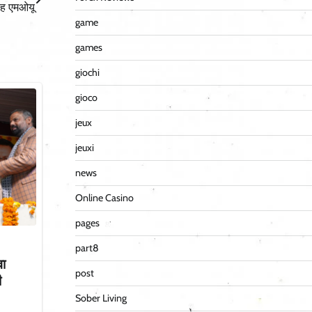
ाह एमओयू
game
games
giochi
gioco
jeux
jeuxi
news
Online Casino
pages
part8
वा
post
ी
Sober Living