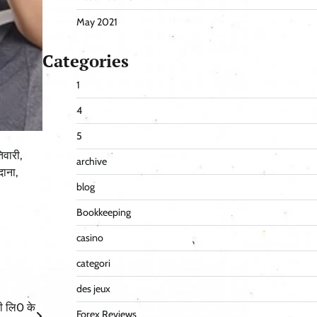
May 2021
Categories
1
4
5
िवारी,
archive
दाना,
blog
Bookkeeping
casino
categori
des jeux
सी लि0 के
Forex Reviews