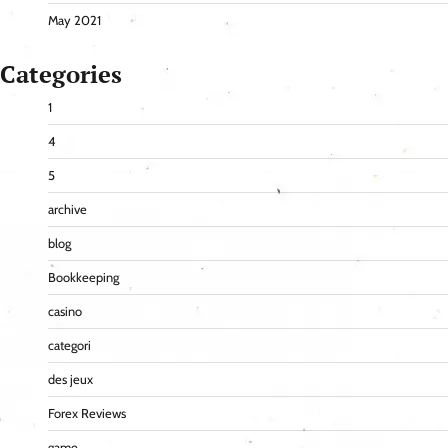
May 2021
Categories
1
4
5
archive
blog
Bookkeeping
casino
categori
des jeux
Forex Reviews
game