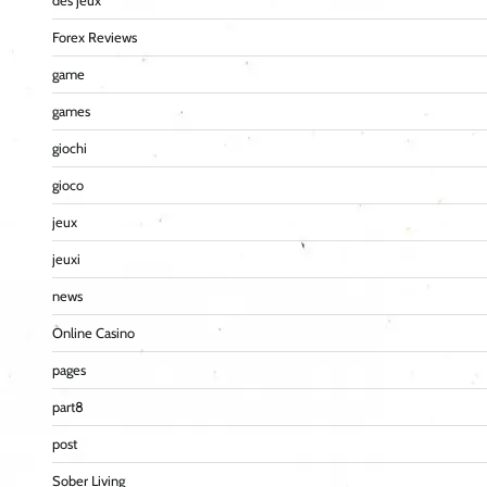
des jeux
Forex Reviews
game
games
giochi
gioco
jeux
jeuxi
news
Online Casino
pages
part8
post
Sober Living