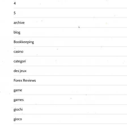
4
5
archive
blog
Bookkeeping
casino
categori
des jeux
Forex Reviews
game
games
giochi
gioco