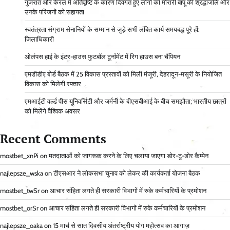
गुजरात और केरल में अतिवृष्टि के कारण दिवंगत हुए लोगों को मोरारी बापू की श्रद्धांजलि और
उनके परिजनों को सहायता
स्वतंत्रता संग्राम सेनानियों के सम्मान से जुड़े सभी लंबित कार्य समयबद्ध पूरे हों:
जिलाधिकारी
ओलंपस हाई के इंटर-हाउस फुटबॉल टूर्नामेंट में रिग हाउस बना चैंपियन
एमडीडीए बोर्ड बैठक में 25 विकास प्रस्तावों को मिली मंजूरी, देहरादून-मसूरी के नियोजित
विकास को मिलेगी रफ्तार
एमआईटी वर्ल्ड पीस यूनिवर्सिटी और जर्मनी के बीएसबीआई के बीच समझौता; भारतीय छात्रों
को मिलेंगे वैश्विक अवसर
Recent Comments
mostbet_xnPi
on
मतदाताओं को जागरूक करने के लिए चलाया जाएगा डोर-टू-डोर कैम्पेन
najlepsze_wska
on
टीएसआर ने लोकसभा चुनाव को लेकर की कार्यकर्ता योजना बैठक
mostbet_twSr
on
आचार संहिता लगते ही सरकारी विभागों में रुके कर्मचारियों के प्रमोशन
mostbet_orSr
on
आचार संहिता लगते ही सरकारी विभागों में रुके कर्मचारियों के प्रमोशन
najlepsze_oaka
on
15 मार्च से सात दिवसीय अंतर्राष्ट्रीय योग महोत्सव का आगाज़