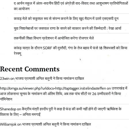
द आर्यन स्कूल में अंतर-सदनीय हिंदी एवं अंग्रेज़ी वाद-विवाद तथा आशुभाषण प्रतियोगिताओं
का आयोजन
कावड़ मेले को सकुशल रूप से संपन्न कराने के लिए खुद मैदान में उतरे एसएसपी दून
युवा निशानेबाजों पर जसपाल राणा के सपने को साकार करने की जिम्मेदारी : रेखा आर्या
तकनीकी शिक्षा विभाग प्रदेशभर में आयोजित करेगा रोजगार मेले
कांवड़ यात्रा के दौरान SDRF की मुस्तैदी, गंगा के तेज बहाव में फंसे 18 शिवभक्तों को किया
रेस्क्यू
Recent Comments
23win
on
भाजपा प्रत्याशी अनिल बलूनी ने किया नामांकन दाखिल
http://omga.su/viewer.php?urldocs=http://taptagger.in/celindasteffen
on
उत्तराखंड में
आज लोकसभा चुनाव के नामांकन की अंतिम तिथि, अब तक पांच सीटों पर 26 उम्मीदवारों ने किया
नॉमिनेशन
Shanedop
on
केंद्रीय मंत्री हरदीप पुरी ने कहा है फंड की कमी नहीं होने दी जाएगी ऋषिकेश के
विकास के लिए – अनिता ममगाईं
Williamjok
on
भाजपा प्रत्याशी अनिल बलूनी ने किया नामांकन दाखिल