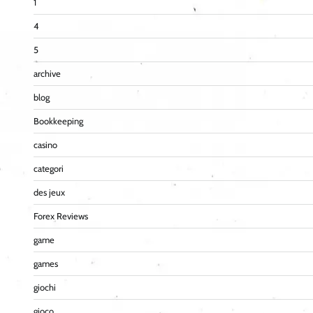
1
4
5
archive
blog
Bookkeeping
casino
categori
des jeux
Forex Reviews
game
games
giochi
gioco