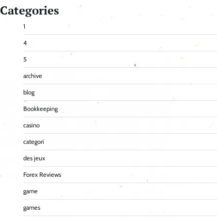
Categories
1
4
5
archive
blog
Bookkeeping
casino
categori
des jeux
Forex Reviews
game
games