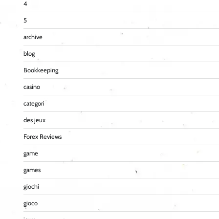
4
5
archive
blog
Bookkeeping
casino
categori
des jeux
Forex Reviews
game
games
giochi
gioco