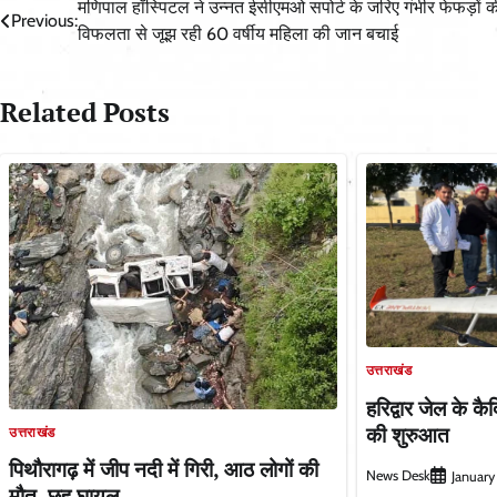
Post
मणिपाल हॉस्पिटल ने उन्नत ईसीएमओ सपोर्ट के जरिए गंभीर फेफड़ों क
Previous:
विफलता से जूझ रही 60 वर्षीय महिला की जान बचाई
navigation
Related Posts
उत्तराखंड
हरिद्वार जेल के कैद
की शुरुआत
उत्तराखंड
पिथौरागढ़ में जीप नदी में गिरी, आठ लोगों की
News Desk
January
मौत, छह घायल