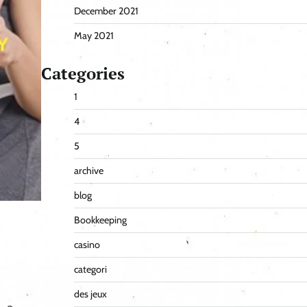
December 2021
May 2021
Categories
1
4
5
archive
blog
Bookkeeping
casino
categori
des jeux